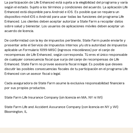
La participación de Life Enhanced está sujeta a la elegibilidad del programa y varía
según el estado. Sujeto a los términos y condiciones del acuerdo. La aplicación Life
Enhanced está disponible para Android e iOS. Es posible que se requiera un
dispositivo móvil iOS o Android para usar todas las funciones del programa Life
Enhanced. Los clientes deben aceptar autorizar a State Farm a recopilar datos
sobre salud y bienestar. Los usuarios de aplicaciones móviles deben aceptar un
acuerdo de licencia.
De conformidad con la ley de impuestos pertinente, State Farm puede enviarte y
presentar ante el Servicio de Impuestos Internos y/u otra autoridad de impuestos
aplicable un Formulario 1099-MISC (ingresos misceláneos) por el canje de
recompensas de Life Enhanced, según corresponda. Tú eres el único responsable
de cualquier consecuencia fiscal que surja del canje de recompensas de Life
Enhanced. State Farm no provee asesoría fiscal ni legal. Es posible que desees
discutir las posibles consecuencias fiscales de tu participación en el programa Life
Enhanced con un asesor fiscal o legal.
Cada aseguradora de State Farm asume la exclusiva responsabilidad financiera
por sus propios productos.
State Farm Life Insurance Company (sin licencia en MA, NY ni WI)
State Farm Life and Accident Assurance Company (con licencia en NY y WI)
Bloomington, IL