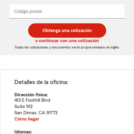
de
producto
del
Código postal
Ingresa
Ingresa
_____
menú
un
un
desplegable
código
código
postal
postal
Obtenga una cotización
de
de
5
5
o continuar con una cotización
dígitos
dígitos
Todas las cotizaciones y documentos serán proporcionados en inglés.
Detalles de la oficina:
Dirección física:
413 E Foothill Blvd
Suite 102
San Dimas
,
CA
91773
Cómo llegar
Idiomas: