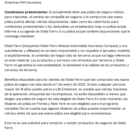
American Pet Insurance.
Condiciones preexistentes:
Si actualmente tiene una póliza de seguro médico
para mascotas, el cambio de compañía de seguros o la compra de una nueva
póliza podría afectar ciertas disposiciones, tales como las coberturas para
condiciones preexistentes o los deducibles ya establecidos bajo su póliza actual.
Informe a su agente de State Farm si su póliza actual contiene disposiciones que le
convenga mantener.
State Farm (incluyendo State Farm Mutual Automobile Insurance Company y sus
subsidiarias y afiliadas) no se hace responsable y no respalda ni aprueba, implícita
ni explícitamente, el contenido de ningún sitio de terceros al que se haga referencia
en este material. Los productos y servicios son ofrecidos por terceros y State
Farm no garantiza la mercantabilidad, la idoneidad ni la calidad de los productos y
servicios de terceros.
Beneficio disponible para los clientes de State Farm que han comprado una nueva
póliza de seguro de vida desde el 1 de enero de 2022. Si bien cualquier persona
mayor de 18 años puede unirse a Life Enhanced, es posible que ciertas funciones
de la aplicación, incluyendo las recompensas, no estén disponibles a menos que
tengas una póliza de seguro de vida elegible de State Farm.En este momento, los
titulares de póliza en Florida y New York no son elegibles para el programa
completo.Ten en cuenta que algunos titulares de póliza pueden experimentar un
retraso antes de que una nueva póliza sea elegible para recompensas.
Esto no es una solicitud para comprar o vender productos de seguros de State
Farm.