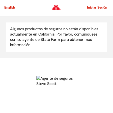
Pasar
al
English
Iniciar Sesión
contenido
principal
Comienzo
del
Algunos productos de seguros no están disponibles
contenido
actualmente en California. Por favor, comuníquese
principal
con su agente de State Farm para obtener más
información.