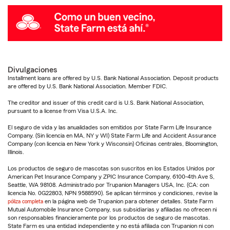
Divulgaciones
Installment loans are offered by U.S. Bank National Association. Deposit products
are offered by U.S. Bank National Association. Member FDIC.
The creditor and issuer of this credit card is U.S. Bank National Association,
pursuant to a license from Visa U.S.A. Inc.
El seguro de vida y las anualidades son emitidos por State Farm Life Insurance
Company. (Sin licencia en MA, NY y WI) State Farm Life and Accident Assurance
Company (con licencia en New York y Wisconsin) Oficinas centrales, Bloomington,
Illinois.
Los productos de seguro de mascotas son suscritos en los Estados Unidos por
American Pet Insurance Company y ZPIC Insurance Company, 6100-4th Ave S,
Seattle, WA 98108. Administrado por Trupanion Managers USA, Inc. (CA: con
licencia No. 0G22803, NPN 9588590). Se aplican términos y condiciones, revise la
póliza completa
en la página web de Trupanion para obtener detalles. State Farm
Mutual Automobile Insurance Company, sus subsidiarias y afiliadas no ofrecen ni
son responsables financieramente por los productos de seguro de mascotas.
State Farm es una entidad independiente y no está afiliada con Trupanion ni con