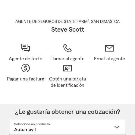
®
AGENTE DE SEGUROS DE STATE FARM
,
SAN DIMAS
, CA
Steve Scott
Agente de texto
Llamar al agente
Email al agente
Pagar una factura
Obtén una tarjeta
de identificación
¿Le gustaría obtener una cotización?
Seleccione un producto
Seleccione
un
nombre